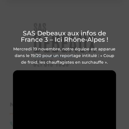
SAS Debeaux aux infos de
France 3 – Ici Rhône-Alpes !
Mercredi 19 novembre, notre équipe est apparue
dans le 19/20 pour un reportage intitulé : « Coup
de froid, les chauffagistes en surchauffe ».
Votre spécialiste
Plomberie
,
Chauffage
et
Confort
de l’Habitat
à Valence.
Nous contacter
04 75 59 74 35
