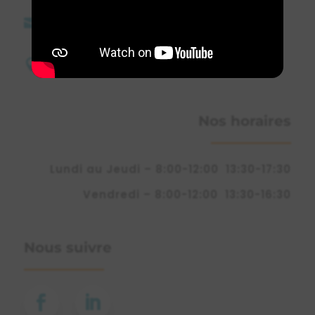
direction@etsdebeaux.fr

16 Allée des Moriettes

26760 Beaumont-lès-Valence
Nos horaires
Lundi au Jeudi – 8:00-12:00 13:30-17:30
Vendredi – 8:00-12:00 13:30-16:30
Nous suivre