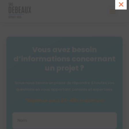
Vous avez besoin
d’informations concernant
un projet ?
Nous nous ferons un plaisir de répondre à toutes vos
questions en vous apportant conseils et expertises.
*Réponse sous 24-48h maximum