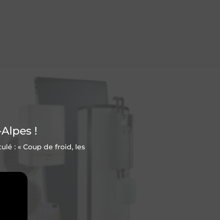
Alpes !
é : « Coup de froid, les