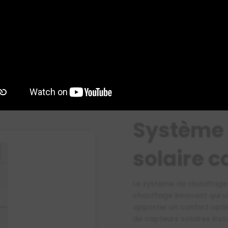
 à basse température,
a SAS Debeaux vous
ystème ingénieux dans le
2
Système 
solaire 
Le système de chauffage
chauffage innovant qui ut
apporter un confort opti
de capteurs solaires insta