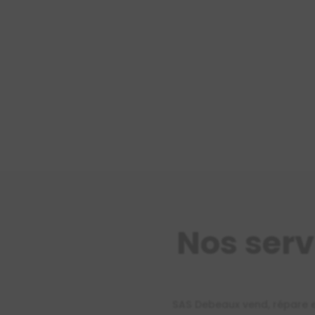
Nos serv
SAS Debeaux vend, répare et