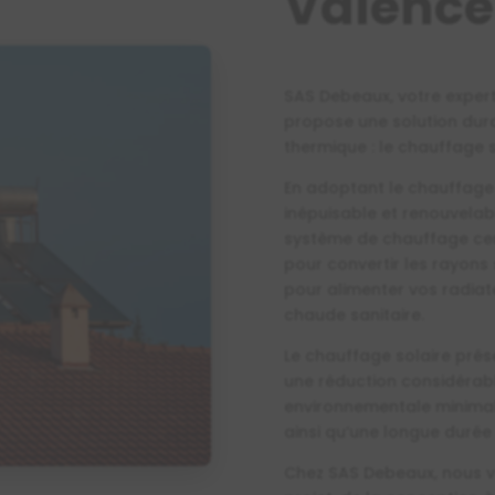
Valence
SAS Debeaux, votre expert
propose une solution dur
thermique : le chauffage s
En adoptant le chauffage s
inépuisable et renouvelab
système de chauffage cen
pour convertir les rayons s
pour alimenter vos radia
chaude sanitaire.
Le chauffage solaire pr
une réduction considérabl
environnementale minima
ainsi qu’une longue durée 
Chez SAS Debeaux, nous 