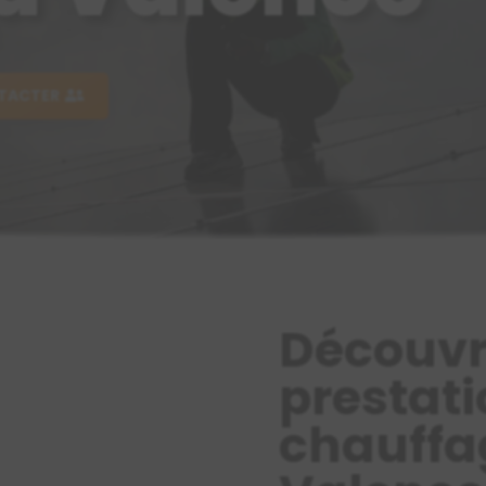
TACTER
Découvr
prestati
chauffag