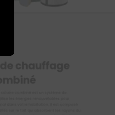
de chauffage
combiné
 solaire combiné est un système de
ilise les énergies renouvelables pour
mal dans votre habitation. Il est composé
llés sur le toit qui absorbent les rayons du