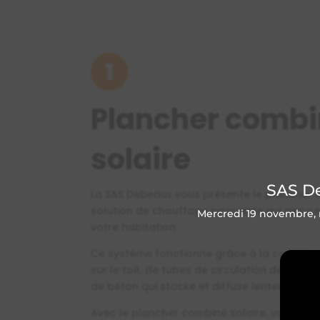
1
Plancher comb
solaire
SAS De
La SAS Debeaux vous présente le plancher c
solution de chauffage innovante qui assur
Mercredi 19 novembre, n
votre habitation.
Ce système fonctionne grâce à la combinai
sur le toit, de tubes de circulation de l’eau 
de béton qui stocke et diffuse lentement la
Avec le plancher combiné solaire, vous béné