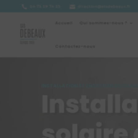

04 75 59 74 35

direction@etsdebeaux.fr
Accueil
Qui sommes-nous ?
Contactez-nous
INSTALLATION ET ENTRETIEN DE CHAU
Install
solaire