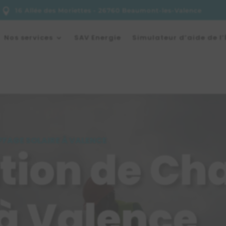

16 Allée des Moriettes - 26760 Beaumont-les-Valence
Nos services
SAV Energie
Simulateur d’aide de l’
FFAGE SOLAIRE
À VALENCE
ation de Ch
 à Valence