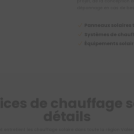
projet, de la conception à 
dépannage en cas de bes
Panneaux solaires
N
Systèmes de chauf
N
Équipements solair
N
ices de chauffage s
détails
 entretient les chauffage solaire dans toute la région Valen