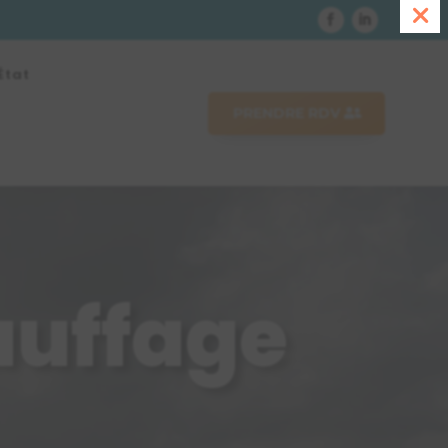
État
PRENDRE RDV
auffage