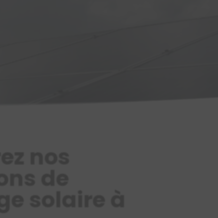
ez nos
ons de
e solaire à