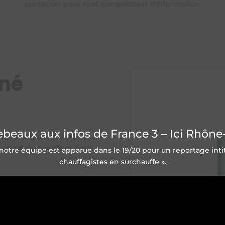
contacter pour tout complément d’information.
iné
beaux aux infos de France 3 – Ici Rhône-
ombiné solaire, une
e un confort optimal dans
otre équipe est apparue dans le 19/20 pour un reportage intitul
chauffagistes en surchauffe ».
son de capteurs solaires
chauffée, et d’une dalle
 chaleur dans la pièce.
ficiez d’un bien-être