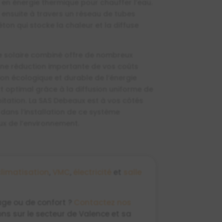
t en énergie thermique pour chauffer l’eau.
 ensuite à travers un réseau de tubes
ton qui stocke la chaleur et la diffuse
 solaire combiné offre de nombreux
e réduction importante de vos coûts
tion écologique et durable de l’énergie
rt optimal grâce à la diffusion uniforme de
itation. La SAS Debeaux est à vos côtés
ans l’installation de ce système
x de l’environnement.
climatisation
,
VMC
,
électricité
et
salle
age ou de confort ?
Contactez nos
s sur le secteur de Valence et sa