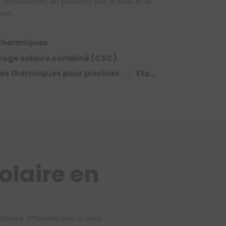
l’installation, en passant par le suivi et le
oin.
 thermiques
fage solaire combiné (CSC)
es thermiques pour piscines
Etc....
N
olaire en
tinoise
. N’hésitez pas à nous