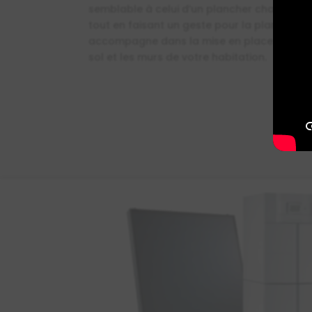
semblable à celui d’un plancher chauffant
tout en faisant un geste pour la planète. L
accompagne dans la mise en place de ce s
sol et les murs de votre habitation.