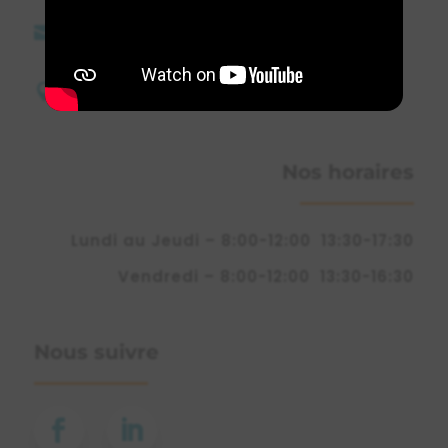
direction@etsdebeaux.fr

16 Allée des Moriettes

26760 Beaumont-lès-Valence
Nos horaires
Lundi au Jeudi – 8:00-12:00 13:30-17:30
Vendredi – 8:00-12:00 13:30-16:30
Nous suivre