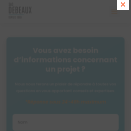
Vous avez besoin
d’informations concernant
un projet ?
Nous nous ferons un plaisir de répondre à toutes vos
questions en vous apportant conseils et expertises.
*Réponse sous 24-48h maximum