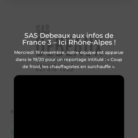
SAS Debeaux aux infos de
France 3 – Ici Rhône-Alpes !
Mercredi 19 novembre, notre équipe est apparue
dans le 19/20 pour un reportage intitulé : « Coup
de froid, les chauffagistes en surchauffe ».
Votre spécialiste
Plomberie
,
Chauffage
et
Confort
de l’Habitat
à Valence.
Nous contacter
04 75 59 74 35
